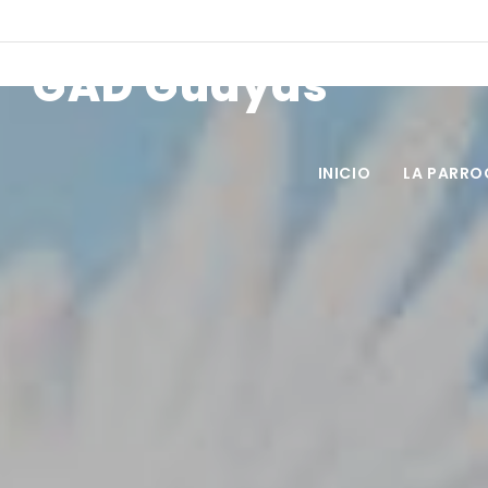
Horarios de atención: 08h00 a 17h00
Email: jplaguayas@yahoo.e
GAD Guayas
INICIO
LA PARRO