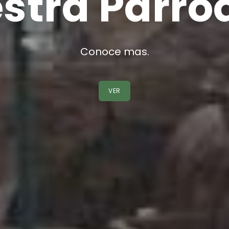
stra Parro
Conoce mas.
VER