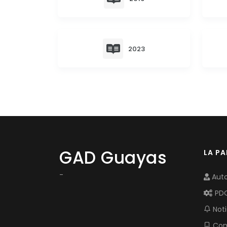
2023
GAD Guayas
LA P
-
Auto
PD
Noti
Com